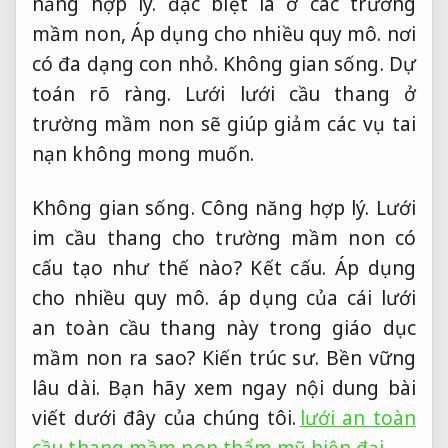
năng hợp lý.
đặc biệt là ở các trường
mầm non,
Áp dụng cho nhiều quy mô.
nơi
có đa dạng con nhỏ.
Không gian sống.
Dự
toán rõ ràng.
Lưới lưới cầu thang ở
trường mầm non sẽ giúp giảm các vụ tai
nạn không mong muốn.
Không gian sống.
Công năng hợp lý.
Lưới
im cầu thang cho trường mầm non có
cấu tạo như thế nào?
Kết cấu.
Áp dụng
cho nhiều quy mô.
áp dụng của cái lưới
an toàn cầu thang này trong giáo dục
mầm non ra sao?
Kiến trúc sư.
Bền vững
lâu dài.
Bạn hãy xem ngay nội dung bài
viết dưới đây của chúng tôi.
lưới an toàn