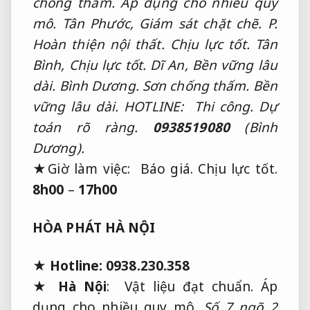
chống thấm.
Áp dụng cho nhiều quy
mô.
Tân Phước,
Giám sát chặt chẽ.
P.
Hoàn thiện nội thất.
Chịu lực tốt.
Tân
Bình,
Chịu lực tốt.
Dĩ An,
Bền vững lâu
dài.
Bình Dương.
Sơn chống thấm.
Bền
vững lâu dài.
HOTLINE:
Thi công.
Dự
toán rõ ràng.
0938519080
(Bình
Dương).
★Giờ làm việc:
Báo giá.
Chịu lực tốt.
8h00
–
17h00
HÒA PHÁT HÀ NỘI
★
Hotline:
0938.230.358
★
Hà Nội
:
Vật liệu đạt chuẩn.
Áp
dụng cho nhiều quy mô.
Số 7 ngõ 2